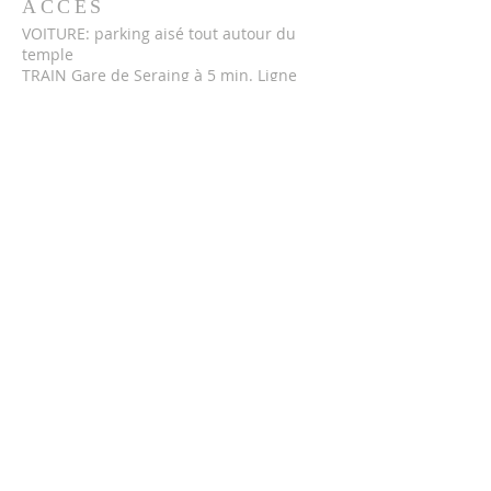
ACCÈS
VOITURE: parking aisé tout autour du
temple
TRAIN Gare de Seraing à 5 min. Ligne
125A
BUS Arrêts Rue du Marais; Place de
l'Avenir
ADRESSE
Eglise Protestante Seraing-Centre
Rue Ferrer 100
4100 SERAING
Contact
0491 14 25 00
Nous contacter
Nous soutenir
BE 36 0001 1555 4581
Recevoir le journal
paroissial
L'ÉCHO