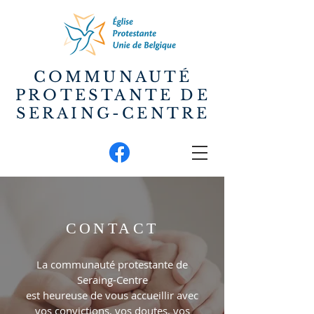
COMMUNAUTÉ
PROTESTANTE DE
SERAING-CENTRE
CONTACT
La communauté protestante de
Seraing-Centre
est heureuse de vous accueillir avec
vos convictions, vos doutes, vos