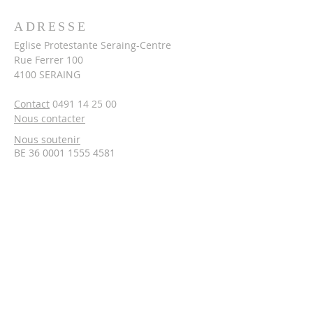
ADRESSE
Eglise Protestante Seraing-Centre
Rue Ferrer 100
4100 SERAING
Contact
0491 14 25 00
Nous contacter
Nous soutenir
BE 36 0001 1555 4581
Recevoir le journal
paroissial
L'ÉCHO
Email
*
Oui, m'inscrire pour recevoir le 
journal.
*